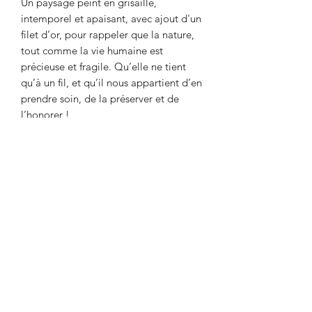
Un paysage peint en grisaille,
intemporel et apaisant, avec ajout d'un
filet d’or, pour rappeler que la nature,
tout comme la vie humaine est
précieuse et fragile. Qu’elle ne tient
qu’à un fil, et qu’il nous appartient d’en
prendre soin, de la préserver et de
l’honorer !
100x100 cm
>
Inscrivez-vous à la newsletter pour recevoir toutes
les actualités de l'atelier, les infos sur les nouveaux modèles
de la boutique, les offres promotionnelles, les idées déco
et bien plus encore !
© Atelier WALL(Ɛ)DECOR