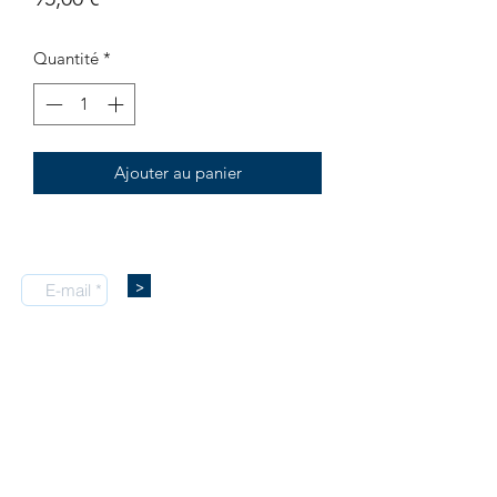
Quantité
*
Ajouter au panier
>
Inscrivez-vous à la newsletter pour recevoir toutes
les actualités de l'atelier, les infos sur les nouveaux modèles
de la boutique, les offres promotionnelles, les idées déco
et bien plus encore !
© Atelier WALL(Ɛ)DECOR
Tous droits réservés.